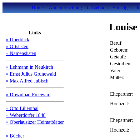
Home
Ahnenforschung
Gästebuch
Sonstiges
I
Louise
Links
» Überblick
Beruf:
» Ortslisten
Geboren:
» Namenslisten
Getauft:
Gestorben:
» Lehmann in Neukirch
Vater:
» Ernst Julius Grunewald
Mutter:
» Max Alfred Jubisch
Ehepartner:
» Download Freeware
Hochzeit:
» Otto Lilienthal
» Weberdörfer 1848
Ehepartner:
» Oberlausitzer Heimatblätter
Hochzeit:
» Bücher