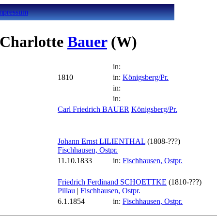
mpressum
 Charlotte
Bauer
(W)
in:
1810
in:
Königsberg/Pr.
in:
in:
Carl Friedrich BAUER
Königsberg/Pr.
Johann Ernst LILIENTHAL
(1808-???)
Fischhausen, Ostpr.
11.10.1833
in:
Fischhausen, Ostpr.
Friedrich Ferdinand SCHOETTKE
(1810-???)
Pillau
|
Fischhausen, Ostpr.
6.1.1854
in:
Fischhausen, Ostpr.