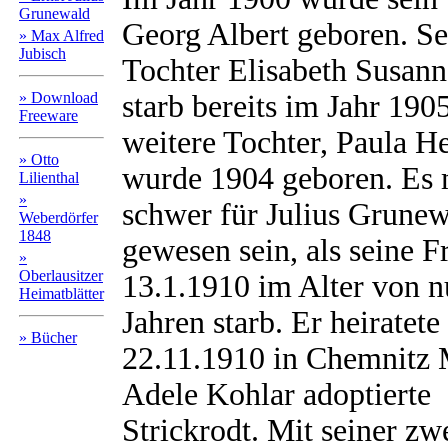
Grunewald
Georg Albert geboren. Se
» Max Alfred
Jubisch
Tochter Elisabeth Susan
» Download
starb bereits im Jahr 190
Freeware
weitere Tochter, Paula He
» Otto
wurde 1904 geboren. Es 
Lilienthal
»
schwer für Julius Grune
Weberdörfer
1848
gewesen sein, als seine 
»
Oberlausitzer
13.1.1910 im Alter von n
Heimatblätter
Jahren starb. Er heiratet
» Bücher
22.11.1910 in Chemnitz 
Adele Kohlar adoptierte
Strickrodt. Mit seiner zw