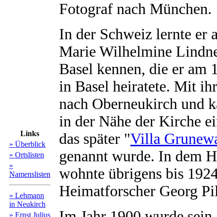
Fotograf nach München.
In der Schweiz lernte er 
Marie Wilhelmine Lindne
Basel kennen, die er am 
in Basel heiratete. Mit ih
nach Oberneukirch und ka
in der Nähe der Kirche e
Links
das später "
Villa Grunew
» Überblick
genannt wurde. In dem H
» Ortslisten
»
wohnte übrigens bis 1924
Namenslisten
Heimatforscher Georg Pi
» Lehmann
in Neukirch
Im Jahr 1900 wurde sein
» Ernst Julius