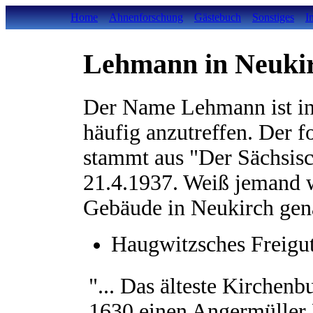
Home
Ahnenforschung
Gästebuch
Sonstiges
I
Lehmann in Neuki
Der Name Lehmann ist in
häufig anzutreffen. Der f
stammt aus "Der Sächsis
21.4.1937. Weiß jemand w
Gebäude in Neukirch gen
Haugwitzsches Freigu
"... Das älteste Kirchenb
1630 einen Angermüller