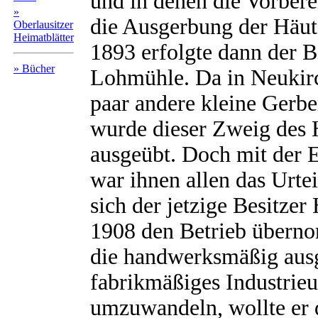
und in denen die Vorber
»
die Ausgerbung der Häu
Oberlausitzer
Heimatblätter
1893 erfolgte dann der B
» Bücher
Lohmühle. Da in Neukirc
paar andere kleine Gerbe
wurde dieser Zweig des 
ausgeübt. Doch mit der 
war ihnen allen das Urte
sich der jetzige Besitze
1908 den Betrieb überno
die handwerksmäßig ausg
fabrikmäßiges Industrie
umzuwandeln, wollte er