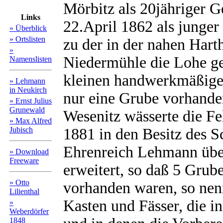
Mörbitz als 20jähriger G
Links
22.April 1862 als junger
» Überblick
» Ortslisten
zu der in der nahen Hart
»
Niedermühle die Lohe ge
Namenslisten
kleinen handwerkmäßige
» Lehmann
in Neukirch
nur eine Grube vorhande
» Ernst Julius
Grunewald
Wesenitz wässerte die Fel
» Max Alfred
Jubisch
1881 in den Besitz des 
Ehrenreich Lehmann über
» Download
Freeware
erweitert, so daß 5 Gru
» Otto
vorhanden waren, so nen
Lilienthal
Kasten und Fässer, die in
»
Weberdörfer
1848