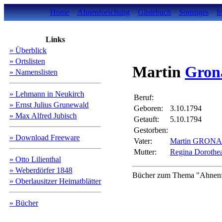
Home
Ahnenforschung
Gästebuch
Sonstiges
I
Links
» Überblick
» Ortslisten
Martin
Gron
» Namenslisten
» Lehmann in Neukirch
Beruf:
» Ernst Julius Grunewald
Geboren:
3.10.1794
» Max Alfred Jubisch
Getauft:
5.10.1794
Gestorben:
» Download Freeware
Vater:
Martin GRON
Mutter:
Regina Dorot
» Otto Lilienthal
» Weberdörfer 1848
Bücher zum Thema "Ahnenfo
» Oberlausitzer Heimatblätter
» Bücher