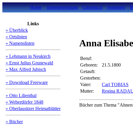
Home
Ahnenforschung
Gästebuch
Sonstiges
I
Links
» Überblick
» Ortslisten
Anna Elisab
» Namenslisten
» Lehmann in Neukirch
Beruf:
» Ernst Julius Grunewald
Geboren:
21.5.1800
» Max Alfred Jubisch
Getauft:
Gestorben:
» Download Freeware
Vater:
Carl TOBIAS
Mutter:
Regina RADA
» Otto Lilienthal
» Weberdörfer 1848
Bücher zum Thema "Ahnenfo
» Oberlausitzer Heimatblätter
» Bücher