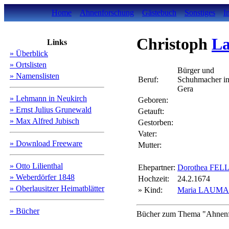
Home
Ahnenforschung
Gästebuch
Sonstiges
I
Christoph
L
Links
» Überblick
» Ortslisten
Bürger und
» Namenslisten
Beruf:
Schuhmacher i
Gera
» Lehmann in Neukirch
Geboren:
» Ernst Julius Grunewald
Getauft:
» Max Alfred Jubisch
Gestorben:
Vater:
» Download Freeware
Mutter:
» Otto Lilienthal
Ehepartner:
Dorothea FE
» Weberdörfer 1848
Hochzeit:
24.2.1674
» Oberlausitzer Heimatblätter
» Kind:
Maria LAUM
» Bücher
Bücher zum Thema "Ahnenfo