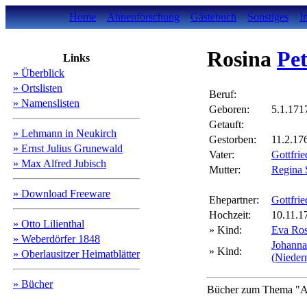
Home
Ahnenforschung
Gästebuch
Sonstiges
I
Rosina
Pet
Links
» Überblick
» Ortslisten
Beruf:
» Namenslisten
Geboren:
5.1.171
Getauft:
» Lehmann in Neukirch
Gestorben:
11.2.17
» Ernst Julius Grunewald
Vater:
Gottfr
» Max Alfred Jubisch
Mutter:
Regin
» Download Freeware
Ehepartner:
Gottfr
Hochzeit:
10.11.1
» Otto Lilienthal
» Kind:
Eva Ro
» Weberdörfer 1848
Johann
» Kind:
» Oberlausitzer Heimatblätter
(Nieder
» Bücher
Bücher zum Thema "Ah