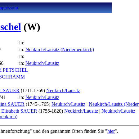
mpressum
schel
(W)
in:
7
in:
Neukirch/Lausitz (Niederneukirch)
in:
66
in:
Neukirch/Lausitz
ied PETSCHEL
a SCHRAMM
ied SAUER
(1711-1769)
Neukirch/Lausitz
741
in:
Neukirch/Lausitz
sina SAUER
(1745-1765)
Neukirch/Lausitz
|
Neukirch/Lausitz (Nieder
a Elisabeth SAUER
(1755-1820)
Neukirch/Lausitz
|
Neukirch/Lausitz
neukirch)
nenforschung" und den genannten Orten finden Sie "
hier
".