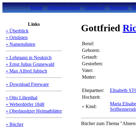
Home
Ahnenforschung
Gästebuch
Sonstiges
I
Links
Gottfried
Ric
» Überblick
» Ortslisten
Beruf:
» Namenslisten
Geboren:
Getauft:
» Lehmann in Neukirch
Gestorben:
» Ernst Julius Grunewald
Vater:
» Max Alfred Jubisch
Mutter:
» Download Freeware
Ehepartner:
Elisabeth S
Hochzeit:
» Otto Lilienthal
Maria Elisa
» Weberdörfer 1848
» Kind:
Seifhennersd
» Oberlausitzer Heimatblätter
Bücher zum Thema "Ahnenfo
» Bücher