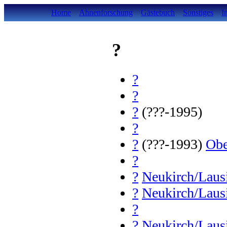
Home
Ahnenforschung
Gästebuch
Sonstiges
I
?
?
?
?
(???-1995)
?
?
(???-1993)
Obe
?
?
Neukirch/Laus
?
Neukirch/Laus
?
?
Neukirch/Laus