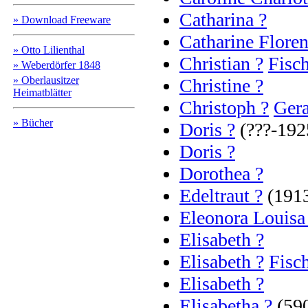
Catharina ?
» Download Freeware
Catharine Floren
» Otto Lilienthal
Christian ?
Fisc
» Weberdörfer 1848
» Oberlausitzer
Christine ?
Heimatblätter
Christoph ?
Ger
» Bücher
Doris ?
(???-192
Doris ?
Dorothea ?
Edeltraut ?
(1913
Eleonora Louisa
Elisabeth ?
Elisabeth ?
Fisc
Elisabeth ?
Elisabetha ?
(590