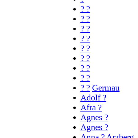
? ?
? ?
? ?
? ?
? ?
? ?
? ?
? ?
? ?
Germau
Adolf ?
Afra ?
Agnes ?
Agnes ?
Anna ?
Arzberg