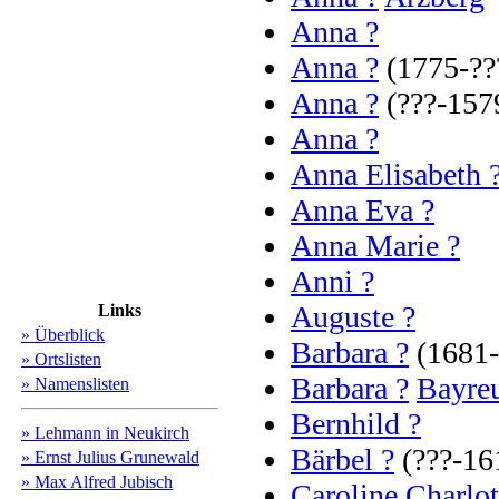
Anna ?
Anna ?
(1775-??
Anna ?
(???-157
Anna ?
Anna Elisabeth 
Anna Eva ?
Anna Marie ?
Anni ?
Auguste ?
Links
» Überblick
Barbara ?
(1681
» Ortslisten
Barbara ?
Bayre
» Namenslisten
Bernhild ?
» Lehmann in Neukirch
Bärbel ?
(???-16
» Ernst Julius Grunewald
» Max Alfred Jubisch
Caroline Charlot