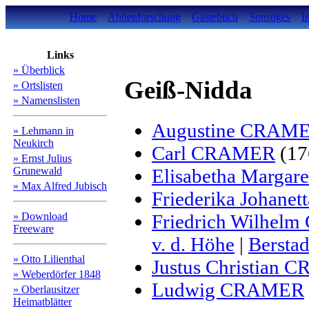
Home
Ahnenforschung
Gästebuch
Sonstiges
I
Links
» Überblick
Geiß-Nidda
» Ortslisten
» Namenslisten
Augustine CRAM
» Lehmann in
Neukirch
Carl CRAMER
(17
» Ernst Julius
Grunewald
Elisabetha Marga
» Max Alfred Jubisch
Friederika Johan
» Download
Friedrich Wilhe
Freeware
v. d. Höhe
|
Berstad
» Otto Lilienthal
Justus Christian
» Weberdörfer 1848
Ludwig CRAMER
» Oberlausitzer
Heimatblätter