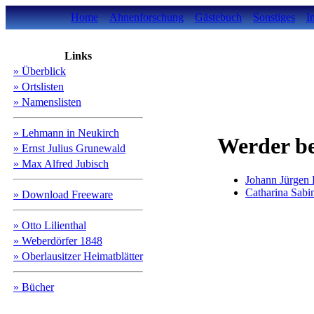
Home
Ahnenforschung
Gästebuch
Sonstiges
I
Links
» Überblick
» Ortslisten
» Namenslisten
» Lehmann in Neukirch
Werder be
» Ernst Julius Grunewald
» Max Alfred Jubisch
Johann Jürge
Catharina S
» Download Freeware
» Otto Lilienthal
» Weberdörfer 1848
» Oberlausitzer Heimatblätter
» Bücher