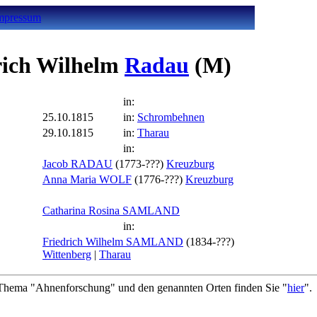
mpressum
rich Wilhelm
Radau
(M)
in:
25.10.1815
in:
Schrombehnen
29.10.1815
in:
Tharau
in:
Jacob RADAU
(1773-???)
Kreuzburg
Anna Maria WOLF
(1776-???)
Kreuzburg
Catharina Rosina SAMLAND
in:
Friedrich Wilhelm SAMLAND
(1834-???)
Wittenberg
|
Tharau
hema "Ahnenforschung" und den genannten Orten finden Sie "
hier
".