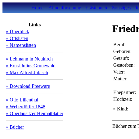
Home
Ahnenforschung
Gästebuch
Sonstiges
I
Links
Fried
» Überblick
» Ortslisten
Beruf:
» Namenslisten
Geboren:
Getauft:
» Lehmann in Neukirch
Gestorben:
» Ernst Julius Grunewald
Vater:
» Max Alfred Jubisch
Mutter:
» Download Freeware
Ehepartner:
Hochzeit:
» Otto Lilienthal
» Weberdörfer 1848
» Kind:
» Oberlausitzer Heimatblätter
Bücher zum T
» Bücher