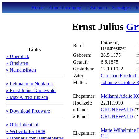
Home
Ahnenforschung
Gästebuch
Sonstiges
I
Ernst Julius
Gr
Fotograf,
Beruf:
i
Hausbesitzer
Links
Geboren:
26.5.1875
i
» Überblick
Getauft:
6.6.1875
i
» Ortslisten
Gestorben:
12.10.1922
i
» Namenslisten
Vater:
Christian Fried
Mutter:
Johanne Caroline
» Lehmann in Neukirch
» Ernst Julius Grunewald
Ehepartner:
Mellanni Adelie
» Max Alfred Jubisch
Hochzeit:
22.11.1910
i
» Kind:
GRUNEWALD
(?
» Download Freeware
» Kind:
GRUNEWALD
(?
» Otto Lilienthal
Marie Wilhelmin
» Weberdörfer 1848
Ehepartner:
CH
» Oberlausitzer Heimatblätter