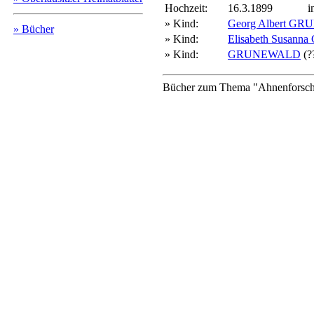
Hochzeit:
16.3.1899
i
» Kind:
Georg Albert G
» Bücher
» Kind:
Elisabeth Susa
» Kind:
GRUNEWALD
(?
Bücher zum Thema "Ahnenforschu