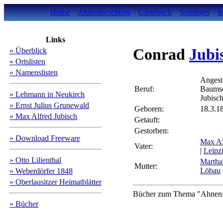
Home
Ahnenforschung
Gästebuch
Sonstiges
I
Links
Conrad
Jubi
» Überblick
» Ortslisten
» Namenslisten
Angeste
Beruf:
Baums
» Lehmann in Neukirch
Jubisc
» Ernst Julius Grunewald
Geboren:
18.3.1
» Max Alfred Jubisch
Getauft:
Gestorben:
» Download Freeware
Max A
Vater:
|
Leipz
» Otto Lilienthal
Marth
Mutter:
Löbau
» Weberdörfer 1848
» Oberlausitzer Heimatblätter
Bücher zum Thema "Ahnenfo
» Bücher