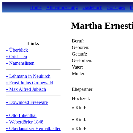
Home
Ahnenforschung
Gästebuch
Sonstiges
I
Martha Ernest
Beruf:
Links
Geboren:
» Überblick
Getauft:
» Ortslisten
Gestorben:
» Namenslisten
Vater:
Mutter:
» Lehmann in Neukirch
» Ernst Julius Grunewald
» Max Alfred Jubisch
Ehepartner:
Hochzeit:
» Download Freeware
» Kind:
» Otto Lilienthal
» Kind:
» Weberdörfer 1848
» Oberlausitzer Heimatblätter
» Kind: