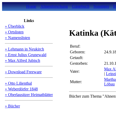
Home
Ahnenforschung
Gästebuch
Sonstiges
I
Links
» Überblick
Katinka (Kä
» Ortslisten
» Namenslisten
Beruf:
» Lehmann in Neukirch
Geboren:
24.9.1
» Ernst Julius Grunewald
Getauft:
» Max Alfred Jubisch
Gestorben:
21.10.
Max A
Vater:
» Download Freeware
|
Leipz
Marth
Mutter:
» Otto Lilienthal
Löbau
» Weberdörfer 1848
» Oberlausitzer Heimatblätter
Bücher zum Thema "Ahnenfo
» Bücher