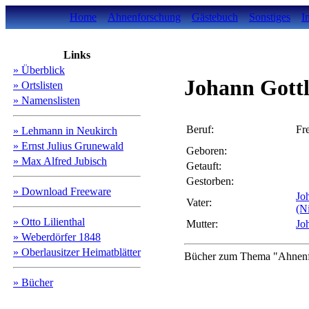
Home
Ahnenforschung
Gästebuch
Sonstiges
I
Links
» Überblick
Johann Gott
» Ortslisten
» Namenslisten
Beruf:
Fr
» Lehmann in Neukirch
» Ernst Julius Grunewald
Geboren:
» Max Alfred Jubisch
Getauft:
Gestorben:
» Download Freeware
Jo
Vater:
(N
» Otto Lilienthal
Mutter:
Jo
» Weberdörfer 1848
» Oberlausitzer Heimatblätter
Bücher zum Thema "Ahnenfo
» Bücher