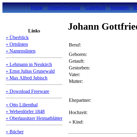
Home
Ahnenforschung
Gästebuch
Sonstiges
I
Johann Gottfri
Links
» Überblick
» Ortslisten
Beruf:
» Namenslisten
Geboren:
Getauft:
» Lehmann in Neukirch
Gestorben:
» Ernst Julius Grunewald
Vater:
» Max Alfred Jubisch
Mutter:
» Download Freeware
Ehepartner:
» Otto Lilienthal
» Weberdörfer 1848
Hochzeit:
» Oberlausitzer Heimatblätter
» Kind:
» Bücher