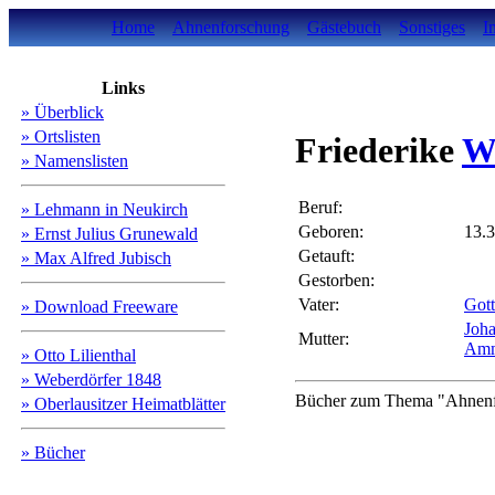
Home
Ahnenforschung
Gästebuch
Sonstiges
I
Links
» Überblick
» Ortslisten
Friederike
W
» Namenslisten
Beruf:
» Lehmann in Neukirch
Geboren:
13.
» Ernst Julius Grunewald
Getauft:
» Max Alfred Jubisch
Gestorben:
Vater:
Got
» Download Freeware
Joh
Mutter:
Amm
» Otto Lilienthal
» Weberdörfer 1848
Bücher zum Thema "Ahnenfo
» Oberlausitzer Heimatblätter
» Bücher