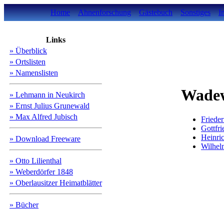
Home
Ahnenforschung
Gästebuch
Sonstiges
I
Links
» Überblick
» Ortslisten
» Namenslisten
Wadew
» Lehmann in Neukirch
» Ernst Julius Grunewald
» Max Alfred Jubisch
Fried
Gottf
Heinr
» Download Freeware
Wilhe
» Otto Lilienthal
» Weberdörfer 1848
» Oberlausitzer Heimatblätter
» Bücher